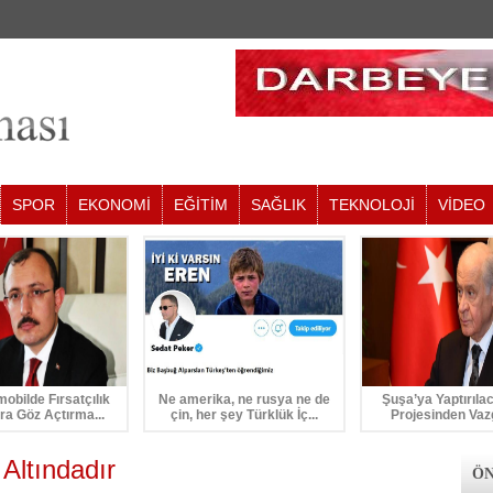
SPOR
EKONOMİ
EĞİTİM
SAĞLIK
TEKNOLOJİ
VİDEO
mobilde Fırsatçılık
Ne amerika, ne rusya ne de
Şuşa’ya Yaptırıla
ra Göz Açtırma...
çin, her şey Türklük İç...
Projesinden Vaz
 Altındadır
ÖN