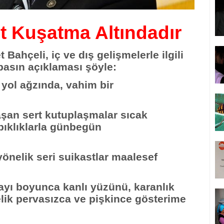
st Kuşatma Altındadır
ahçeli, iç ve dış gelişmelerle ilgili
basın açıklaması şöyle:
r yol ağzında, vahim bir
şan sert kutuplaşmalar sıcak
rpıklıklarla günbegün
yönelik seri suikastlar maalesef
ayı boyunca kanlı yüzünü, karanlık
lik pervasızca ve pişkince gösterime