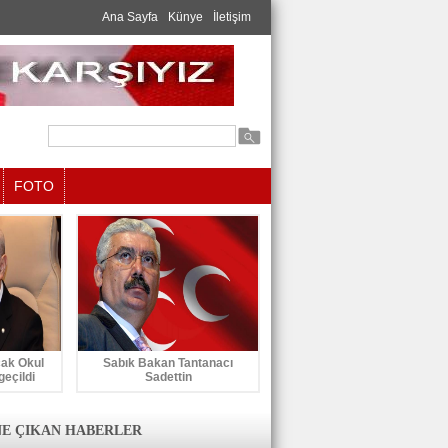
Ana Sayfa
Künye
İletişim
FOTO
cak Okul
Sabık Bakan Tantanacı
geçildi
Sadettin
E ÇIKAN HABERLER