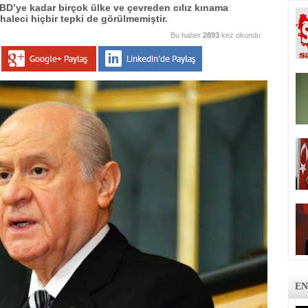
BD’ye kadar birçok ülke ve çevreden cılız kınama
leci hiçbir tepki de görülmemiştir.
Bu haber
2893
kez okundu
EN