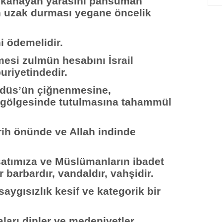
in kanayan yarasını pansuman
en uzak durması yegane öncelik
ni ödemelidir.
esi zulmün hesabını İsrail
riyetindedir.
udüs’ün çiğnenmesine,
ın gölgesinde tutulmasına tahammül
rih önünde ve Allah indinde
atımıza ve Müslümanların ibadet
 barbardır, vandaldır, vahşidir.
aygısızlık kesif ve kategorik bir
kaları dinler ve medeniyetler