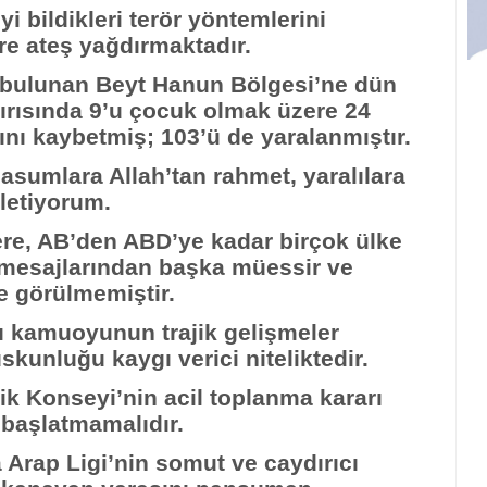
iyi bildikleri terör yöntemlerini
lere ateş yağdırmaktadır.
 bulunan Beyt Hanun Bölgesi’ne dün
dırısında 9’u çocuk olmak üzere 24
tını kaybetmiş; 103’ü de yaralanmıştır.
i masumlara Allah’tan rahmet, yaralılara
iletiyorum.
ere, AB’den ABD’ye kadar birçok ülke
 mesajlarından başka müessir ve
e görülmemiştir.
 kamuoyunun trajik gelişmeler
kunluğu kaygı verici niteliktedir.
lik Konseyi’nin acil toplanma kararı
 başlatmamalıdır.
la Arap Ligi’nin somut ve caydırıcı