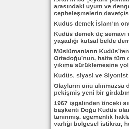
arasındaki uyum ve denge
cepheleşmelerin davetçisi
Kudüs demek İslam’ın on
Kudüs demek üç semavi di
yaşadığı kutsal belde dem
Müslümanların Kudüs’ten t
Ortadoğu’nun, hatta tüm 
yıkıma sürüklemesine yol 
Kudüs, siyasi ve Siyonist
Olayların önü alınmazsa 
pekişmiş yeni bir girdabın
1967 işgalinden önceki sın
başkenti Doğu Kudüs olan
tanınmış, egemenlik haklar
varlığı bölgesel istikrar, h