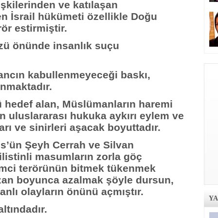
işkilerinden ve katılaşan
den İsrail hükümeti özellikle Doğu
ör estirmiştir.
zü önünde insanlık suçu
 inancın kabullenmeyeceği baskı,
nmaktadır.
nü hedef alan, Müslümanların haremi
in uluslararası hukuka aykırı eylem ve
rları ve sinirleri aşacak boyuttadır.
üs’ün Şeyh Cerrah ve Silvan
listinli masumların zorla göç
şimci terörünün bitmek tükenmek
zan boyunca azalmak şöyle dursun,
anlı olayların önünü açmıştır.
Y
altındadır.