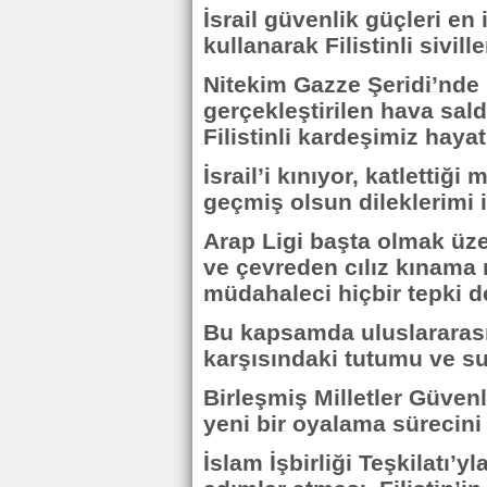
İsrail güvenlik güçleri en 
kullanarak Filistinli sivil
Nitekim Gazze Şeridi’nde
gerçekleştirilen hava sal
Filistinli kardeşimiz haya
İsrail’i kınıyor, katlettiğ
geçmiş olsun dileklerimi 
Arap Ligi başta olmak üz
ve çevreden cılız kınama
müdahaleci hiçbir tepki d
Bu kapsamda uluslararası
karşısındaki tutumu ve sus
Birleşmiş Milletler Güven
yeni bir oyalama sürecini
İslam İşbirliği Teşkilatı’y