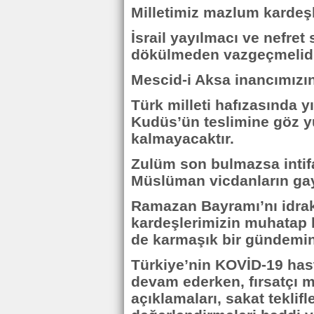
Milletimiz mazlum kardeşl
İsrail yayılmacı ve nefret
dökülmeden vazgeçmelidi
Mescid-i Aksa inancımızın i
Türk milleti hafızasında yı
Kudüs’ün teslimine göz y
kalmayacaktır.
Zulüm son bulmazsa intif
Müslüman vicdanların gay
Ramazan Bayramı’nı idrak 
kardeşlerimizin muhatap k
de karmaşık bir gündemin
Türkiye’nin KOVİD-19 hast
devam ederken, fırsatçı m
açıklamaları, sakat tekli