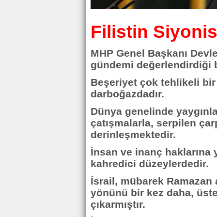
Filistin Siyoni
MHP Genel Başkanı Devlet B
gündemi değerlendirdiği 
Beşeriyet çok tehlikeli bi
darboğazdadır.
Dünya genelinde yaygınla
çatışmalarla, serpilen ça
derinleşmektedir.
İnsan ve inanç haklarına 
kahredici düzeylerdedir.
İsrail, mübarek Ramazan 
yönünü bir kez daha, üste
çıkarmıştır.