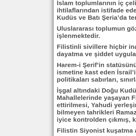
İslam toplumlarının iç çel
ihtilaflarından istifade e
Kudüs ve Batı Şeria’da ter
Uluslararası toplumun gö
işlenmektedir.
Filistinli sivillere hiçbir
dayatma ve şiddet uygula
Harem-i Şerif’in statüsü
ismetine kast eden İsrail’
politikaları sabırları, sını
İşgal altındaki Doğu Kud
Mahallelerinde yaşayan Fi
ettirilmesi, Yahudi yerle
bilmeyen tahrikleri Rama
iyice kontrolden çıkmış, k
Filistin Siyonist kuşatma 