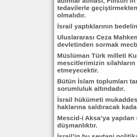
adımlar atması, Filistin’
tedavilerle geçiştirmekt
olmalıdır.
İsrail yaptıklarının bedeli
Uluslararası Ceza Mahkem
devletinden sormak mecbu
Müslüman Türk milleti K
mescitlerimizin silahlar
etmeyecektir.
Bütün İslam toplumları ta
sorumluluk altındadır.
İsrail hükümeti mukaddes
haklarına saldıracak kadar
Mescid-i Aksa’ya yapılan s
düşmanlıktır.
İsrail’in bu şeytani politi