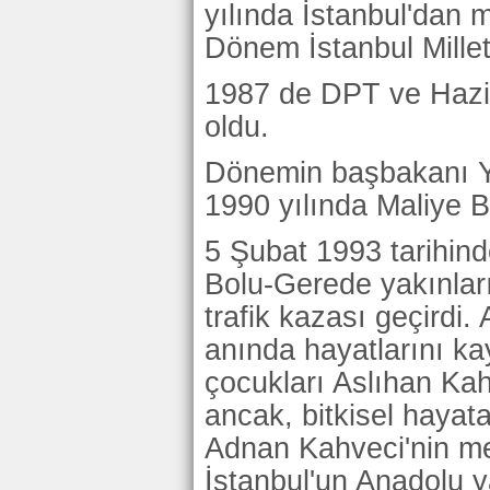
yılında İstanbul'dan mi
Dönem İstanbul Milletv
1987 de DPT ve Hazi
oldu.
Dönemin başbakanı Yı
1990 yılında Maliye Ba
5 Şubat 1993 tarihinde
Bolu-Gerede yakınlar
trafik kazası geçirdi
anında hayatlarını k
çocukları Aslıhan Kah
ancak, bitkisel hayata
Adnan Kahveci'nin meza
İstanbul'un Anadolu 