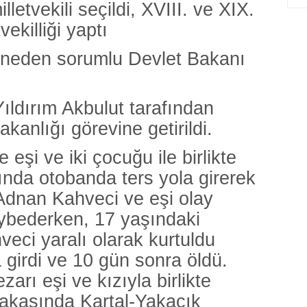
lletvekili seçildi, XVIII. ve XIX.
ekilliği yaptı
neden sorumlu Devlet Bakanı
ldırım Akbulut tarafından
kanlığı görevine getirildi.
 eşi ve iki çocuğu ile birlikte
ında otobanda ters yola girerek
. Adnan Kahveci ve eşi olay
aybederken, 17 yaşındaki
veci yaralı olarak kurtuldu
 girdi ve 10 gün sonra öldü.
rı eşi ve kızıyla birlikte
yakasında Kartal-Yakacık