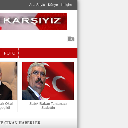
Ana Sayfa
Künye
İletişim
FOTO
cak Okul
Sabık Bakan Tantanacı
geçildi
Sadettin
E ÇIKAN HABERLER