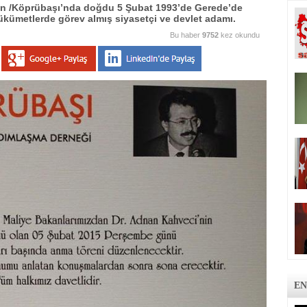
n /Köprübaşı’nda doğdu 5 Şubat 1993’de Gerede’de
 Hükümetlerde görev almış siyasetçi ve devlet adamı.
Bu haber
9752
kez okundu
EN