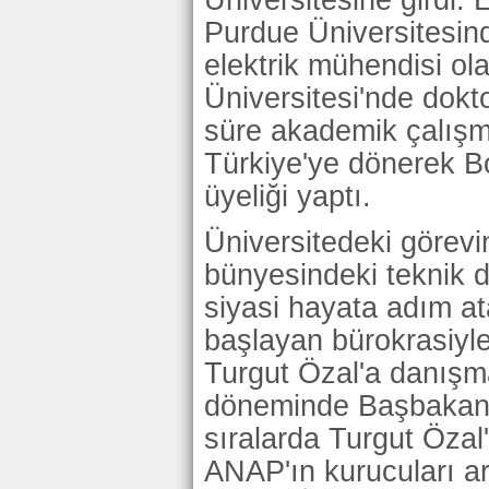
Üniversitesine girdi.
Purdue Üniversitesin
elektrik mühendisi ol
Üniversitesi'nde dokto
süre akademik çalışm
Türkiye'ye dönerek Bo
üyeliği yaptı.
Üniversitedeki görevi
bünyesindeki teknik 
siyasi hayata adım at
başlayan bürokrasiyle
Turgut Özal'a danışma
döneminde Başbakanl
sıralarda Turgut Özal'
ANAP'ın kurucuları a