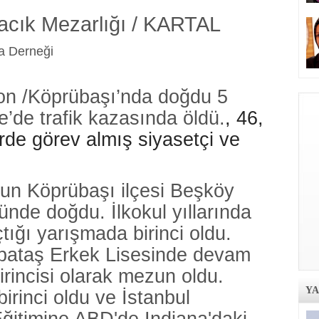
kacık Mezarlığı / KARTAL
a Derneği
on /Köprübaşı’nda doğdu 5
’de trafik kazasında öldü.
, 46,
rde görev almış siyasetçi ve
'un Köprübaşı ilçesi Beşköy
ünde doğdu. İlkokul yıllarında
çtığı yarışmada birinci oldu.
abataş Erkek Lisesinde devam
irincisi olarak mezun oldu.
Y
irinci oldu ve İstanbul