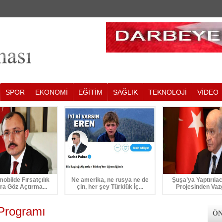
SPOR
EKONOMİ
EĞİTİM
SAĞLIK
TEKNOLOJİ
VİDEO
mobilde Fırsatçılık
Ne amerika, ne rusya ne de
Şuşa’ya Yaptırıla
ra Göz Açtırma...
çin, her şey Türklük İç...
Projesinden Vaz
Programı
ÖN