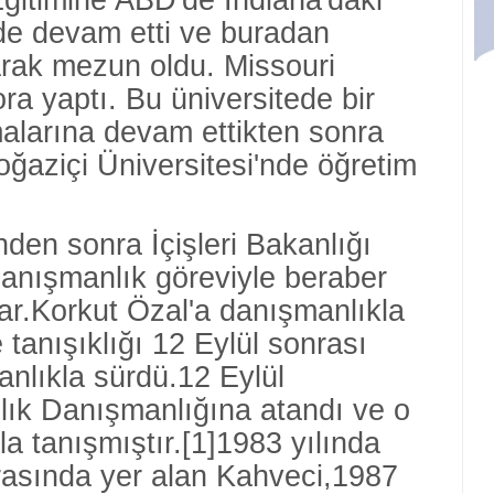
 Eğitimine ABD'de Indiana'daki
de devam etti ve buradan
arak mezun oldu. Missouri
ra yaptı. Bu üniversitede bir
alarına devam ettikten sonra
ğaziçi Üniversitesi'nde öğretim
nden sonra İçişleri Bakanlığı
danışmanlık göreviyle beraber
ar.Korkut Özal'a danışmanlıkla
 tanışıklığı 12 Eylül sonrası
nlıkla sürdü.12 Eylül
ık Danışmanlığına atandı ve o
la tanışmıştır.[1]1983 yılında
rasında yer alan Kahveci,1987