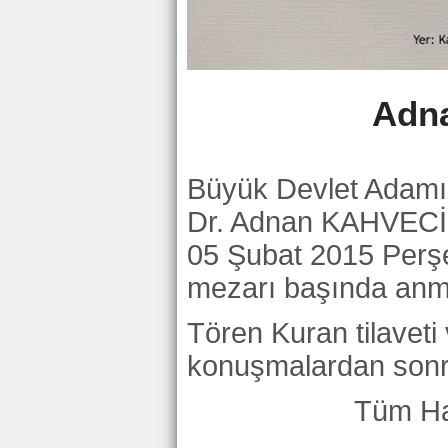
Adn
Büyük Devlet Adamı
Dr. Adnan KAHVECİ’
05 Şubat 2015 Perş
mezarı başında anma
Tören Kuran tilavet
konuşmalardan sonra
Tüm Hal