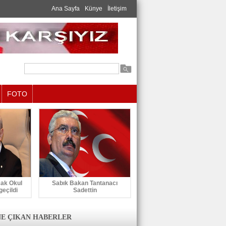
Ana Sayfa
Künye
İletişim
FOTO
cak Okul
Sabık Bakan Tantanacı
geçildi
Sadettin
E ÇIKAN HABERLER