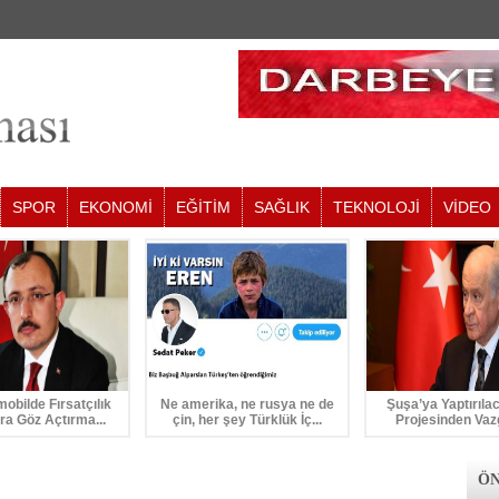
SPOR
EKONOMİ
EĞİTİM
SAĞLIK
TEKNOLOJİ
VİDEO
mobilde Fırsatçılık
Ne amerika, ne rusya ne de
Şuşa’ya Yaptırıla
ra Göz Açtırma...
çin, her şey Türklük İç...
Projesinden Vaz
ÖN