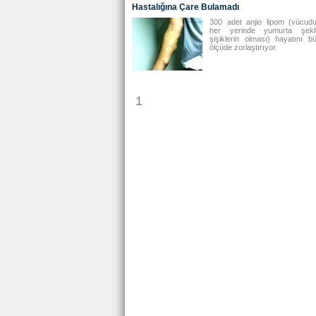
Hastalığına Çare Bulamadı
300 adet anjio lipom (vücud
her yerinde yumurta şekl
şişiklerin olması) hayatını b
ölçüde zorlaştırıyor.
1