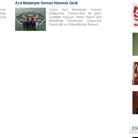
Acil Müdahale Gemisi Hizmete Girdi
unun
Yüzer Acil Müdahale Gemisi
inde
anlamında Türkiye'deki ilk gemi
üyük
özelliğini taşıyan Nene Hatun Acil
Müdahale Gemisinin, Ulaştırma
Denizcilik ve Haberleşme Bakanl...
EN