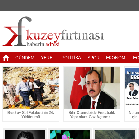
GÜNDEM
YEREL
POLİTİKA
SPOR
EKONOMİ
EĞ
Beşköy Sel Felaketinin 24.
Sıfır Otomobilde Fırsatçılık
Ne am
Yıldönümü
Yapanlara Göz Açtırma...
çin,