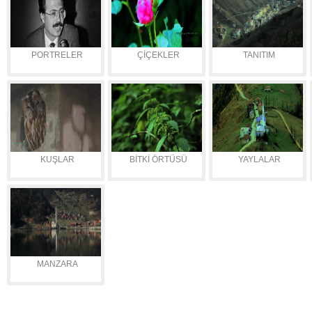
PORTRELER
ÇİÇEKLER
TANITIM
KUŞLAR
BİTKİ ÖRTÜSÜ
YAYLALAR
MANZARA