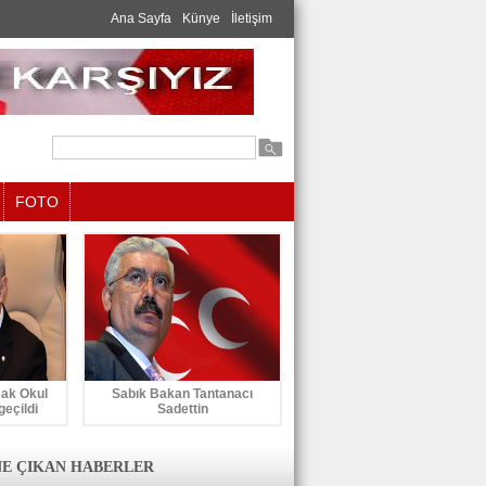
Ana Sayfa
Künye
İletişim
FOTO
cak Okul
Sabık Bakan Tantanacı
geçildi
Sadettin
E ÇIKAN HABERLER