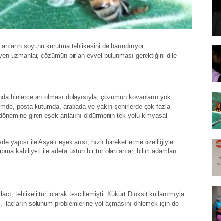
r arıların soyunu kurutma tehlikesini de barındırıyor.
leyen uzmanlar, çözümün bir an evvel bulunması gerektiğini dile
da binlerce arı olması dolayısıyla, çözümün kovanların yok
mde, posta kutumda, arabada ve yakın şehirlerde çok fazla
önemine giren eşek arılarını öldürmenin tek yolu kimyasal
e yapısı ile Asyalı eşek arısı, hızlı hareket etme özelliğiyle
pma kabiliyeti ile adeta üstün bir tür olan arılar, bilim adamları
lacı, tehlikeli tür’ olarak tescillemişti. Kükürt Dioksit kullanımıyla
, ilaçların solunum problemlerine yol açmasını önlemek için de