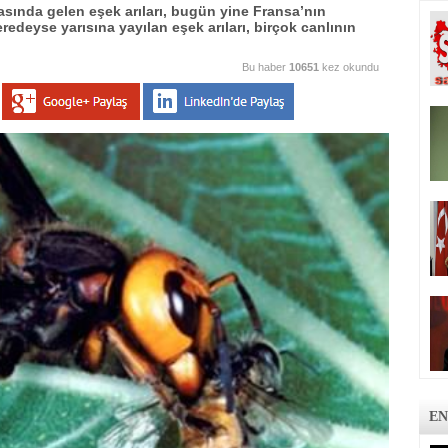
rasında gelen eşek arıları, bugün yine Fransa’nın
deyse yarısına yayılan eşek arıları, birçok canlının
Bu haber
10651
kez okundu
EN