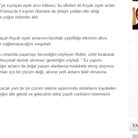
’ye sıçrayan eşek arısı kâbusu, bu ülkeleri de Asyalı eşek arıları
ansa’da 6 kişinin ölümüne de dolaylı yoldan etki ettiği
ve yoğun önlemler aldı.
çan Asyalı eşek arılarının biyolojik çeşitliliğe etkisinin altını
ar sağlamayacağını vurguladı.
zki ortamda yaşamayı becerdiğini söyleyen Muller, zehir bırakarak
profesyonel destek alınması gerektiğini söyledi. “ Ev yapımı
diğer arıların da doğal yaşam alanlarına müdahele etmiş oluyoruz.
ları için bir çözüm değil, aksine yerli arıların telef olmasına
ayacak yeni bir tür çözüm üretme aşasmında olduklarını kaydeden
ini dile getirdi ve gelecekte daha çeşitli canlıların türemesini
Y