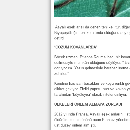
Asyalı eşek arısı da denen tehlikeli tür, diğe
Biyoçeşitliliğin tehlike altında olduğunu söy
getirdi.
‘ÇÖZÜM KOVANLARDA’
Böcek uzmanı Etienne Roumailhac, bir kovan
edilmesiyle mümkün olduğunu söylüyor. “ Evi
görüyorum. Yazın gelmesiyle beraber üreme d
zehirler.”
Kendine has sarı bacakları ve koyu renkli gövd
dikkat çekiyor. Fiziki yapısı, hızı ve kovan ya
tarafından ‘büyüleyici’ olarak nitelendiriliyor.
ÜLKELERİ ÖNLEM ALMAYA ZORLADI
2012 yılında Fransa, Asyalı eşek arılarını ‘isti
öldürülmelerinin önünü açan Fransız yönetimi
üst düzey önlem almıştı.