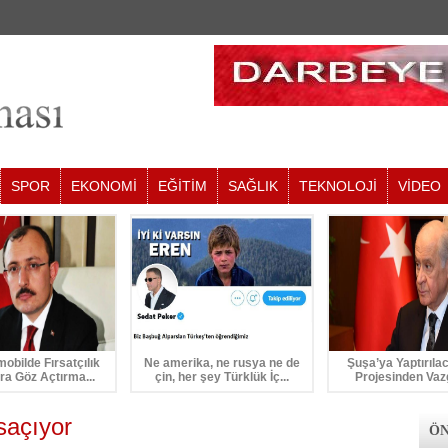
SPOR
EKONOMİ
EĞİTİM
SAĞLIK
TEKNOLOJİ
VİDEO
mobilde Fırsatçılık
Ne amerika, ne rusya ne de
Şuşa’ya Yaptırıla
ra Göz Açtırma...
çin, her şey Türklük İç...
Projesinden Vaz
 saçıyor
ÖN