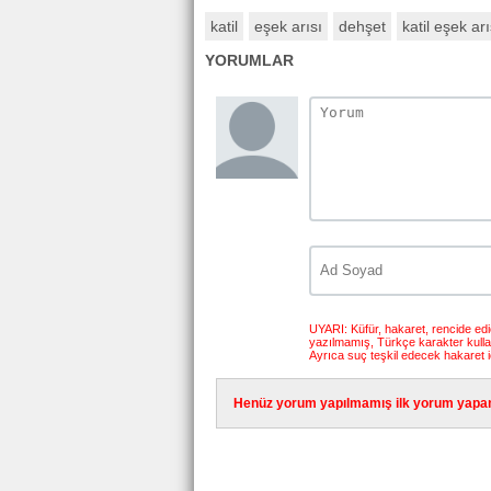
katil
eşek arısı
dehşet
katil eşek arı
YORUMLAR
UYARI: Küfür, hakaret, rencide edici
yazılmamış, Türkçe karakter kull
Ayrıca suç teşkil edecek hakaret i
Henüz yorum yapılmamış ilk yorum yapan 