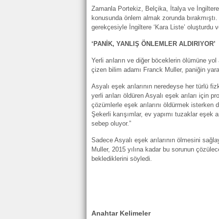
Zamanla Portekiz, Belçika, İtalya ve İngiltere
konusunda önlem almak zorunda bırakmıştı. Fr
gerekçesiyle İngiltere ‘Kara Liste’ oluşturdu 
‘PANİK, YANLIŞ ÖNLEMLER ALDIRIYOR’
Yerli arıların ve diğer böceklerin ölümüne yol a
çizen bilim adamı Franck Muller, paniğin yar
Asyalı eşek arılarının neredeyse her türlü fi
yerli arıları öldüren Asyalı eşek arıları için 
çözümlerle eşek arılarını öldürmek isterken 
Şekerli karışımlar, ev yapımı tuzaklar eşek arı
sebep oluyor.”
Sadece Asyalı eşek arılarının ölmesini sağl
Muller, 2015 yılına kadar bu sorunun çözüleceğ
beklediklerini söyledi.
Anahtar Kelimeler