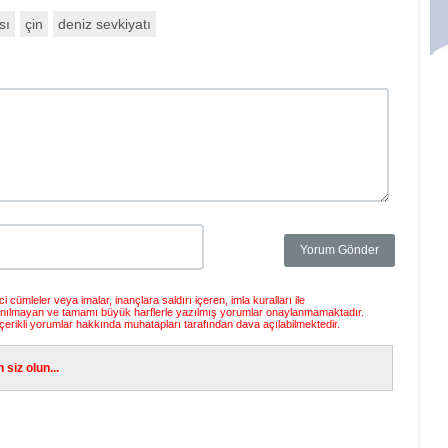
sı
çin
deniz sevkiyatı
 cümleler veya imalar, inançlara saldırı içeren, imla kuralları ile
anılmayan ve tamamı büyük harflerle yazılmış yorumlar onaylanmamaktadır.
çerikli yorumlar hakkında muhatapları tarafından dava açılabilmektedir.
siz olun...