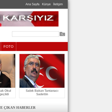
Ana Sayfa
Künye
İletişim
FOTO
cak Okul
Sabık Bakan Tantanacı
geçildi
Sadettin
E ÇIKAN HABERLER