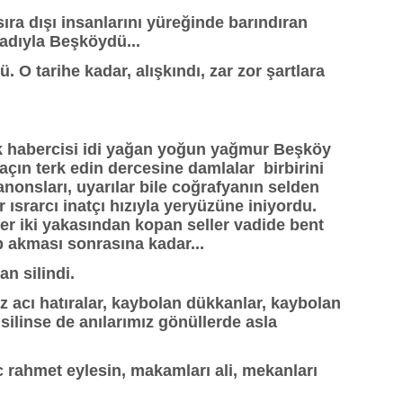
, sıra dışı insanlarını yüreğinde barındıran
i adıyla Beşköydü...
 tarihe kadar, alışkındı, zar zor şartlara
ek habercisi idi yağan yoğun yağmur Beşköy
kaçın terk edin dercesine damlalar birbirini
anonsları, uyarılar bile coğrafyanın selden
ısrarcı inatçı hızıyla yeryüzüne iniyordu.
er iki yakasından kopan seller vadide bent
ıp akması sonrasına kadar...
an silindi.
z acı hatıralar, kaybolan dükkanlar, kaybolan
silinse de anılarımız gönüllerde asla
c rahmet eylesin, makamları ali, mekanları