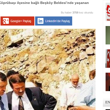
Köprübaşı ilçesine bağlı Beşköy Beldesi’nde yaşanan
Bu haber
3759
kez okundu
EN