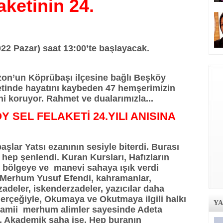
ketinin 24.
22 Pazar) saat 13:00’te başlayacak.
zon’un Köprübaşı ilçesine bağlı Beşköy
etinde hayatını kaybeden 47 hemşerimizin
ni koruyor. Rahmet ve dualarımızla...
 SEL FELAKETİ 24.YILI ANISINA
şlar Yatsı ezanının sesiyle biterdi. Burası
hep şenlendi. Kuran Kursları, Hafızların
er bölgeye ve manevi sahaya ışık verdi
 Merhum Yusuf Efendi, kahramanlar,
izadeler, iskenderzadeler, yazıcılar daha
 gerçeğiyle, Okumaya ve Okutmaya ilgili halkı
Y
amii merhum alimler sayesinde Adeta
u. Akademik saha ise, Hep buranın