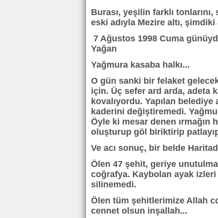
Burası, yeşilin farklı tonlarını
eski adıyla Mezire altı, şimdik
7 Ağustos 1998 Cuma günüydü. O
Yağan
Yağmura kasaba halkı...
O gün sanki bir felaket gelec
için. Üç sefer ard arda, adeta 
kovalıyordu. Yapılan belediye 
kaderini değiştiremedi. Yağmur 
Öyle ki mesar denen ırmağın h
oluşturup göl biriktirip patlay
Ve acı sonuç, bir belde Haritad
Ölen 47 şehit, geriye unutulma
coğrafya. Kaybolan ayak izleri 
silinemedi.
Ölen tüm şehitlerimize Allah c
cennet olsun inşallah...