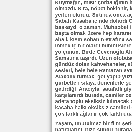
Kuymağın, mısır çorbalığının 
olmazdı. Sıra, nöbet beklenir,
yerleri olurdu. Sırtında onca a
Sabah Kasaba içinde dolardı Ç
başkaydı o zaman. Muhabbet i
başta olmak üzere hep hararetl
ahali, kışın sobanın etrafına s
inmek için dolardı minibüsler
yolçunun. Birde Gevenoğlu Ali 
Samsuna taşırdı. Uzun otobüsüy
gündüz dolan kahvehaneler, sür
sesleri, hele hele Ramazan ayı
Alabalık tutmak, göl yapıp yüzme
gurbetten sılaya dönenlerle şe
getirdiği Aracıyla, şatafatlı g
karşılanırdı burada, camiler c
adeta toplu eksiksiz kılınacak 
kasaba halkı eksiksiz camileri
çok farklı ağlanır çok farklı dua
Yaşam, unutulmaz bir film şeridi
hatıralarını bize sundu burada