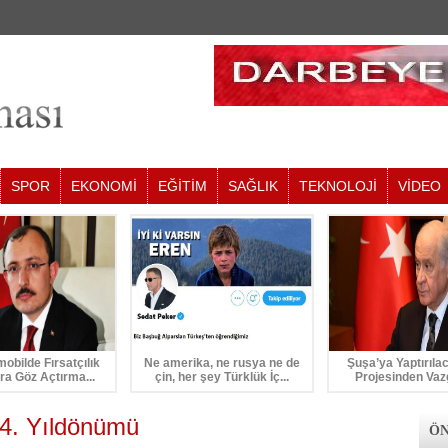
SPOR
EKONOMİ
EĞİTİM
SAĞLIK
TEKNOLOJİ
VİDEO
mobilde Fırsatçılık
Ne amerika, ne rusya ne de
Şuşa’ya Yaptırıla
ra Göz Açtırma...
çin, her şey Türklük İç...
Projesinden Vaz
24. Yıldönümü
ÖN