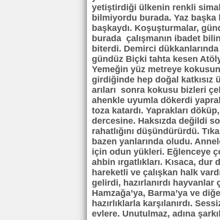
yetiştirdiği ülkenin renkli si
bilmiyordu burada. Yaz başka 
başkaydı. Koşuşturmalar, gündel
burada çalışmanın ibadet bili
biterdi. Demirci dükkanlarında
gündüz Biçki tahta kesen Atölye
Yemeğin yüz metreye kokusunu
girdiğinde hep doğal katkısız
arıları sonra kokusu bizleri çe
ahenkle uyumla dökerdi yapra
toza katardı. Yaprakları döküp
dercesine. Haksızda değildi s
rahatlığını düşündürürdü. Tıka
bazen yanlarında oludu. Anneler
için odun yükleri. Eğlenceye 
ahbin ırgatlıkları. Kısaca, du
hareketli ve çalışkan halk vard
gelirdi, hazırlanırdı hayvanlar
Hamzağa’ya, Barma’ya ve diğer
hazırlıklarla karşılanırdı. Sess
evlere. Unutulmaz, adına şarkıl