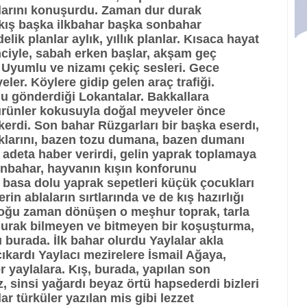
malarını konuşurdu. Zaman dur durak
kış başka ilkbahar başka sonbahar
ik planlar aylık, yıllık planlar. Kısaca hayat
nciyle, sabah erken başlar, akşam geç
 Uyumlu ve nizamı çekiç sesleri. Gece
ler. Köylere gidip gelen araç trafiği.
 gönderdiği Lokantalar. Bakkallara
 ürünler kokusuyla doğal meyveler önce
kerdi. Son bahar Rüzgarları bir başka eserdı,
klarını, bazen tozu dumana, bazen dumanı
, adeta haber verirdi, gelin yaprak toplamaya
onbahar, hayvanın kışın konforunu
 basa dolu yaprak sepetleri küçük çocukları
in ablaların sırtlarında ve de kış hazırlığı
çoğu zaman dönüşen o meşhur toprak, tarla
r durak bilmeyen ve bitmeyen bir koşuşturma,
ı burada. İlk bahar olurdu Yaylalar akla
 çıkardı Yaylacı mezirelere İsmail Ağaya,
 yaylalara. Kış, burada, yapılan son
iz, sinsi yağardı beyaz örtü hapsederdi bizleri
ar türküler yazılan mis gibi lezzet