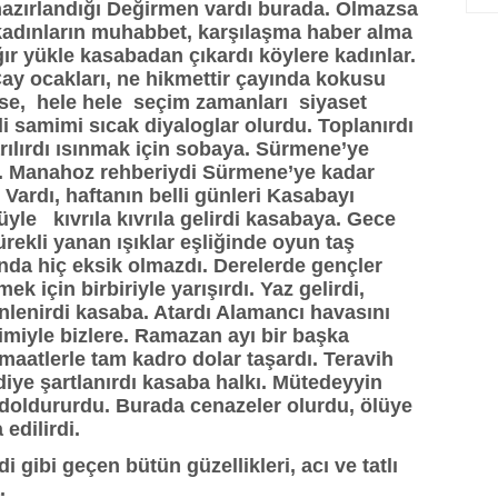
hazırlandığı Değirmen vardı burada. Olmazsa
 kadınların muhabbet, karşılaşma haber alma
ğır yükle kasabadan çıkardı köylere kadınlar.
ay ocakları, ne hikmettir çayında kokusu
se, hele hele seçim zamanları siyaset
i samimi sıcak diyaloglar olurdu. Toplanırdı
arılırdı ısınmak için sobaya. Sürmene’ye
e. Manahoz rehberiydi Sürmene’ye kadar
Vardı, haftanın belli günleri Kasabayı
le kıvrıla kıvrıla gelirdi kasabaya. Gece
ekli yanan ışıklar eşliğinde oyun taş
nda hiç eksik olmazdı. Derelerde gençler
k için birbiriyle yarışırdı. Yaz gelirdi,
nlenirdi kasaba. Atardı Alamancı havasını
iyimiyle bizlere. Ramazan ayı bir başka
emaatlerle tam kadro dolar taşardı. Teravih
diye şartlanırdı kasaba halkı. Mütedeyyin
 doldururdu. Burada cenazeler olurdu, ölüye
 edilirdi.
 gibi geçen bütün güzellikleri, acı ve tatlı
.