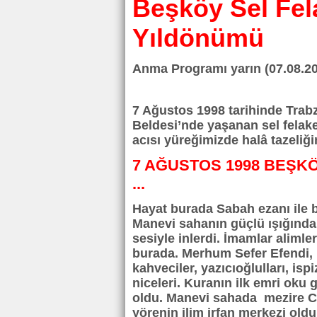
Beşköy Sel Fela
Yıldönümü
Anma Programı yarın (07.08.20
7 Ağustos 1998 tarihinde Trab
Beldesi’nde yaşanan sel felak
acısı yüreğimizde halâ tazeliği
7 AĞUSTOS 1998 BEŞKÖY
...
Hayat burada Sabah ezanı ile ba
Manevi sahanın güçlü ışığında 
sesiyle inlerdi. İmamlar aliml
burada. Merhum Sefer Efendi,
kahveciler, yazıcıoğlulları, isp
niceleri. Kuranın ilk emri oku
oldu. Manevi sahada mezire C
yörenin ilim irfan merkezi old