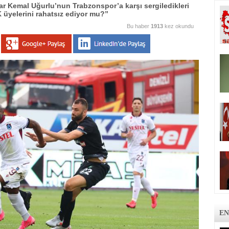
r Kemal Uğurlu’nun Trabzonspor’a karşı sergiledikleri
K üyelerini rahatsız ediyor mu?”
Bu haber
1913
kez okundu
EN