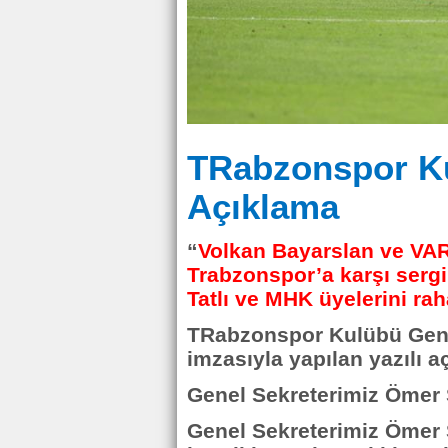
TRabzonspor Ku
Açıklama
“
Volkan Bayarslan ve VA
Trabzonspor’a karşı sergil
Tatlı ve MHK üyelerini ra
TRabzonspor Kulübü Gene
imzasıyla yapılan yazılı a
Genel Sekreterimiz Ömer
Genel Sekreterimiz Ömer 