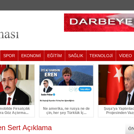
SPOR
EKONOMİ
EĞİTİM
SAĞLIK
TEKNOLOJİ
VİDEO
mobilde Fırsatçılık
Ne amerika, ne rusya ne de
Şuşa’ya Yaptırıla
ra Göz Açtırma...
çin, her şey Türklük İç...
Projesinden Vaz
n Sert Açıklama
ÖN