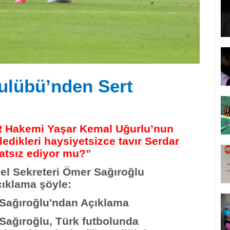
lübü’nden Sert
R Hakemi Yaşar Kemal Uğurlu’nun
edikleri haysiyetsizce tavır Serdar
hatsız ediyor mu?
”
l Sekreteri Ömer Sağıroğlu
çıklama şöyle:
 Sağıroğlu'ndan Açıklama
Sağıroğlu, Türk futbolunda