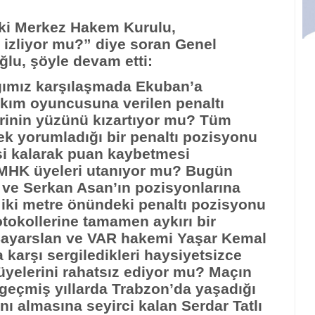
eki Merkez Hakem Kurulu,
 izliyor mu?” diye soran Genel
lu, şöyle devam etti:
ğımız karşılaşmada Ekuban’a
akım oyuncusuna verilen penaltı
erinin yüzünü kızartıyor mu? Tüm
k yorumladığı bir penaltı pozisyonu
şi kalarak puan kaybetmesi
e MHK üyeleri utanıyor mu? Bugün
ve Serkan Asan’ın pozisyonlarına
 iki metre önündeki penaltı pozisyonu
otokollerine tamamen aykırı bir
 Bayarslan ve VAR hakemi Yaşar Kemal
karşı sergiledikleri haysiyetsizce
 üyelerini rahatsız ediyor mu? Maçın
geçmiş yıllarda Trabzon’da yaşadığı
ını almasına seyirci kalan Serdar Tatlı