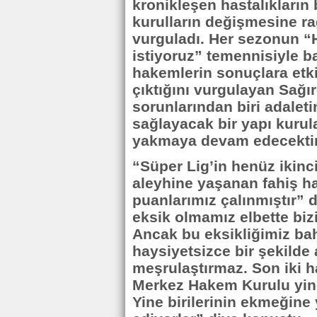
kronikleşen hastalıkların 
kurulların değişmesine r
vurguladı. Her sezonun “
istiyoruz” temennisiyle b
hakemlerin sonuçlara etk
çıktığını vurgulayan Sağı
sorunlarından biri adale
sağlayacak bir yapı kurul
yakmaya devam edecektir
“Süper Lig’in henüz ikinc
aleyhine yaşanan fahiş h
puanlarımız çalınmıştır” 
eksik olmamız elbette biz
Ancak bu eksikliğimiz ba
haysiyetsizce bir şekilde 
meşrulaştırmaz. Son iki h
Merkez Hakem Kurulu yine 
Yine birilerinin ekmeğine 