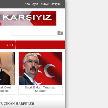
Ana Sayfa
Künye
İletişim
FOTO
cak Okul
Sabık Bakan Tantanacı
geçildi
Sadettin
E ÇIKAN HABERLER