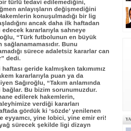
bir türlü tedavi edilemediğini,
ağmen anlayışların değişmediğini
Hakemlerin konuşulmadığı bir lig
aşladığını ancak daha ilk haftadan
i edecek kararlarıyla sahneye
roğlu, “Türk futbolunun en büyük
tin sağlanamamasıdır. Bunu
amadığı sürece adaletsiz kararlar can
” dedi.
i haftası geride kalmışken takımımız
akem kararlarıyla puan ya da
diyen Sağıroğlu, “Takım anlamında
i bağlar. Bu bizim sorunumuzdur.
hane edilerek hakemlerin,
aleyhimize verdiği kararları
aftada gördük ki ‘sözde’ yenilenen
eyyamcı, yine lobici, yine emir eri!
Y
yağ sürecek şekilde ligi dizayn