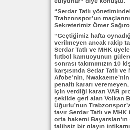
ediyorlar” diye konuştu.
“Serdar Tatlı yönetimind
Trabzonspor’un maçlarını
Sekreterimiz Ömer Sağıroğ
“Geçtiğimiz hafta oynadı
verilmeyen ancak rakip t
Serdar Tatlı ve MHK üyel
futbol kamuoyunun gülere
sonrası takımımızın 10 ki
karşısında Sedar Tatlı v
Afobe’nin, Nwakaeme’nin 
penaltı kararı veremeyen,
için verdiği kararı VAR pr
şekilde geri alan Volkan
Uğurlu’nun Trabzonspor’a 
tavır Serdar Tatlı ve MHK
orta hakemi Bayarslan’ın 
talihsiz bir olayın intikam