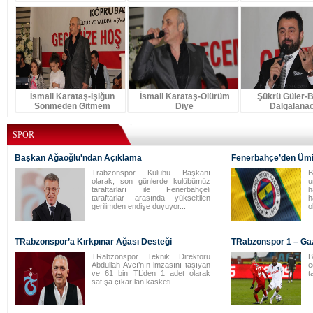
İsmail Karataş-İşiğun
İsmail Karataş-Ölürüm
Şükrü Güler-
Sönmeden Gitmem
Diye
Dalgalana
SPOR
Başkan Ağaoğlu'ndan Açıklama
Fenerbahçe’den Ümi
Trabzonspor Kulübü Başkanı
B
olarak, son günlerde kulübümüz
taraftarları ile Fenerbahçeli
h
taraftarlar arasında yükseltilen
h
gerilimden endişe duyuyor...
o
TRabzonspor’a Kırkpınar Ağası Desteği
TRabzonspor 1 – Ga
TRabzonspor Teknik Direktörü
B
Abdullah Avcı’nın imzasını taşıyan
e
ve 61 bin TL’den 1 adet olarak
t
satışa çıkarılan kasketi...