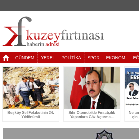
GÜNDEM
YEREL
POLİTİKA
SPOR
EKONOMİ
EĞ
Beşköy Sel Felaketinin 24.
Sıfır Otomobilde Fırsatçılık
Ne am
Yıldönümü
Yapanlara Göz Açtırma...
çin,