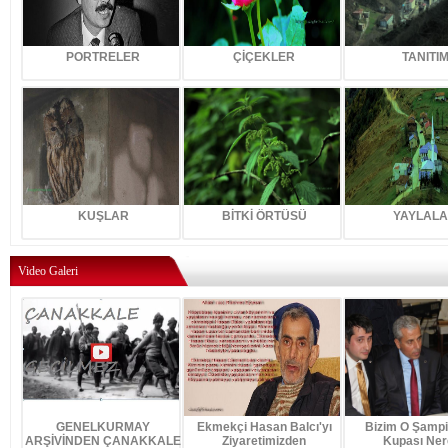
PORTRELER
ÇİÇEKLER
TANITI
KUŞLAR
BİTKİ ÖRTÜSÜ
YAYLAL
Video Galeri
GENELKURMAY
Ekmekçi Hasan Balcı'yı
Bizim O Şampi
ARŞİVİNDEN ÇANAKKALE
Ziyaretimizden
Kupası Ner