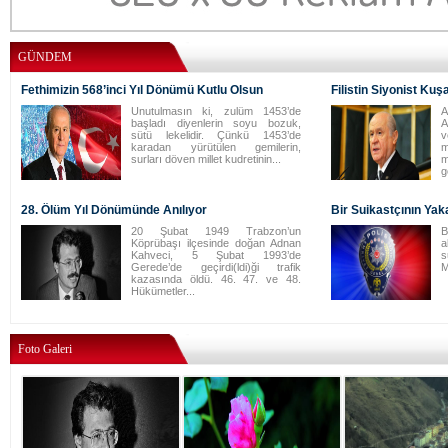
GÜNDEM
Fethimizin 568’inci Yıl Dönümü Kutlu Olsun
Filistin Siyonist Kuş
Unutulmasın ki, zulüm 1453’de
A
başladı diyenlerin soyu bozuk,
A
sütü lekelidir. Çünkü 1453’de
karadan yürütülen gemilerin,
m
surları döven millet kudretinin...
m
g
28. Ölüm Yıl Dönümünde Anılıyor
Bir Suikastçının Yak
20 Şubat 1949 Trabzon’un
B
Köprübaşı ilçesinde doğan Adnan
a
Kahveci, 5 Şubat 1993’de
s
Gerede’de geçirdi(ldi)ği trafik
M
kazasında öldü. 46. 47. ve 48.
Hükümetler...
Foto Galeri