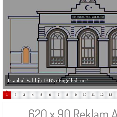
Hasretle, Rahmetle Yâd Ediyorum
1
2
3
4
5
6
7
8
9
10
11
12
13