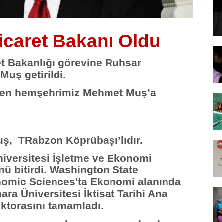
caret Bakanı Oldu
et Bakanlığı görevine Ruhsar
uş getirildi.
rilen hemşehrimiz Mehmet Muş’a
uş,
TRabzon Köprübaşı’lıdır.
niversitesi İşletme ve Ekonomi
ü bitirdi. Washington State
nomic Sciences'ta Ekonomi alanında
ra Üniversitesi İktisat Tarihi Ana
ktorasını tamamladı.