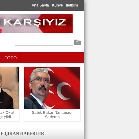
Ana Sayfa
Künye
İletişim
FOTO
cak Okul
Sabık Bakan Tantanacı
geçildi
Sadettin
E ÇIKAN HABERLER