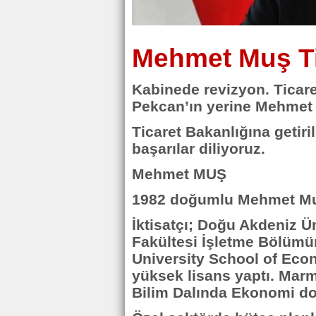
Mehmet Muş Ti
Kabinede revizyon. Ticar
Pekcan’ın yerine Mehmet M
Ticaret Bakanlığına geti
başarılar diliyoruz.
Mehmet MUŞ
1982 doğumlu Mehmet M
İktisatçı; Doğu Akdeniz Ü
Fakültesi İşletme Bölümün
University School of Eco
yüksek lisans yaptı. Marma
Bilim Dalında Ekonomi do