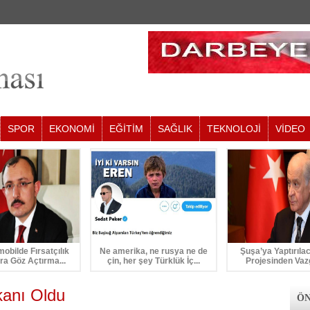
SPOR
EKONOMİ
EĞİTİM
SAĞLIK
TEKNOLOJİ
VİDEO
mobilde Fırsatçılık
Ne amerika, ne rusya ne de
Şuşa’ya Yaptırıla
ra Göz Açtırma...
çin, her şey Türklük İç...
Projesinden Vaz
anı Oldu
ÖN