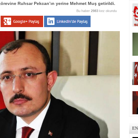
görevine Ruhsar Pekcan’ın yerine Mehmet Muş getirildi.
Bu haber
2983
kez okundu
EN