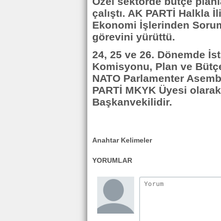
Özel sektörde bütçe plan
çalıştı. AK PARTİ Halkla İ
Ekonomi İşlerinden Sorum
görevini yürüttü.
24, 25 ve 26. Dönemde İsta
Komisyonu, Plan ve Büt
NATO Parlamenter Asembl
PARTİ MKYK Üyesi olarak
Başkanvekilidir.
Anahtar Kelimeler
YORUMLAR