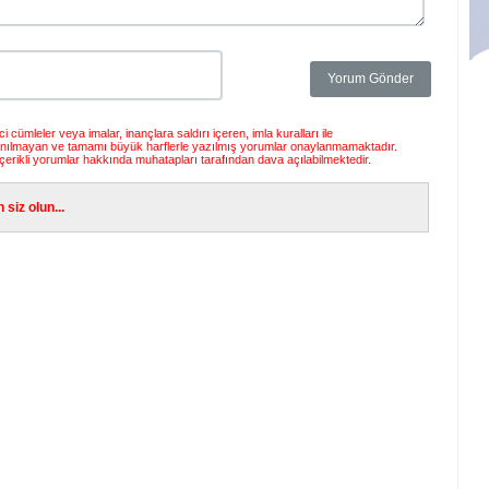
 cümleler veya imalar, inançlara saldırı içeren, imla kuralları ile
anılmayan ve tamamı büyük harflerle yazılmış yorumlar onaylanmamaktadır.
çerikli yorumlar hakkında muhatapları tarafından dava açılabilmektedir.
siz olun...